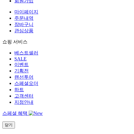
회원가입
마이페이지
주문내역
장바구니
관심상품
쇼핑 서비스
베스트셀러
SALE
이벤트
기획전
랜선투어
스폐셜오더
하트
고객센터
지점안내
스페셜 혜택
닫기