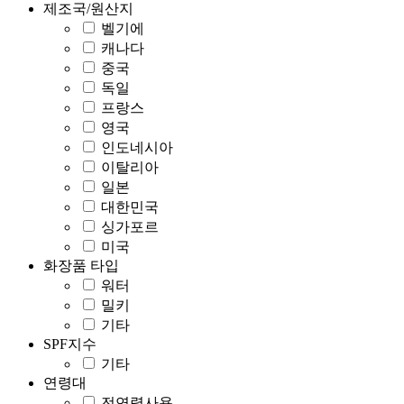
제조국/원산지
벨기에
캐나다
중국
독일
프랑스
영국
인도네시아
이탈리아
일본
대한민국
싱가포르
미국
화장품 타입
워터
밀키
기타
SPF지수
기타
연령대
전연령사용