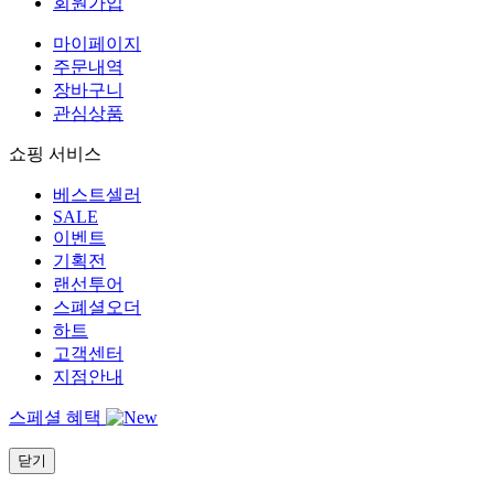
회원가입
마이페이지
주문내역
장바구니
관심상품
쇼핑 서비스
베스트셀러
SALE
이벤트
기획전
랜선투어
스폐셜오더
하트
고객센터
지점안내
스페셜 혜택
닫기