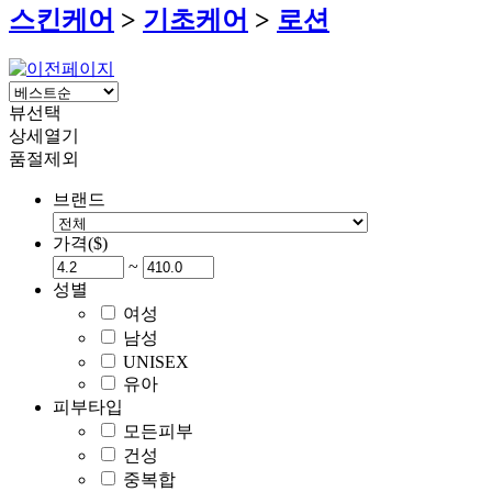
스킨케어
>
기초케어
>
로션
뷰선택
상세열기
품절제외
브랜드
가격($)
~
성별
여성
남성
UNISEX
유아
피부타입
모든피부
건성
중복합