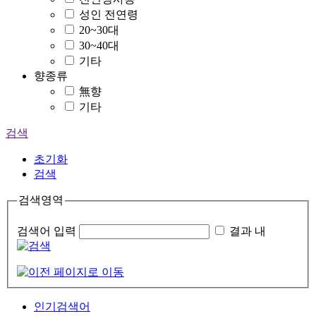
성인 전연령
20~30대
30~40대
기타
향종류
無향
기타
검색
초기화
검색
검색영역
검색어 입력
결과 내
인기검색어